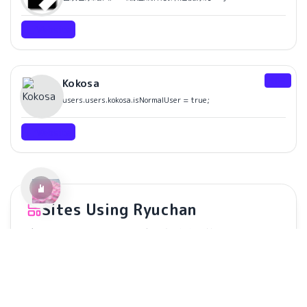
Website
邻居
Kokosa
Ref:rain
users.users.kokosa.isNormalUser = true;
Aimer
Website
Sites Using Ryuchan
这里展示了使用 Ryuchan 主题构建的网站。
Add Your Site
Ryuchan Demo
Nywerya's Blog