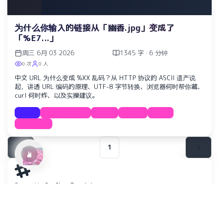
为什么你输入的链接从「幽香.jpg」变成了
「%E7...」
周三 6月 03 2026
1345 字 · 6 分钟
0 次
0 人
中文 URL 为什么变成 %XX 乱码？从 HTTP 协议的 ASCII 遗产说
起，讲透 URL 编码的原理、UTF-8 字节转换、浏览器何时帮你藏、
Ref:rain
curl 何时炸、以及实操建议。
Aimer
教程
url-encoding
http
utf-8
web
tutorial
1
Powered by
RyuChan Template
Copyright ©
Nywerya
2025–2026
All rights reserved
SOCIAL