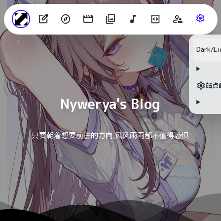
目录
Dark/Li
无可用标题
站点
Nywerya's Blog
只要朝着想要前进的方向,风风雨雨都不值得恐惧