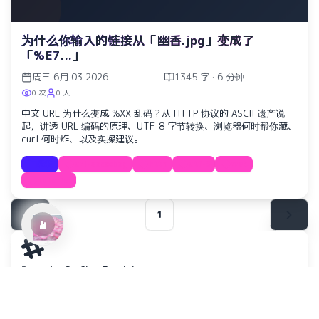
为什么你输入的链接从「幽香.jpg」变成了
「%E7...」
周三 6月 03 2026
1345 字 · 6 分钟
0 次
0 人
中文 URL 为什么变成 %XX 乱码？从 HTTP 协议的 ASCII 遗产说
起，讲透 URL 编码的原理、UTF-8 字节转换、浏览器何时帮你藏、
Ref:rain
curl 何时炸、以及实操建议。
Aimer
教程
url-encoding
http
utf-8
web
tutorial
1
Powered by
RyuChan Template
Copyright ©
Nywerya
2025–2026
All rights reserved
SOCIAL