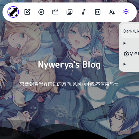
目录
Dark/Li
无可用标题
站点
Nywerya's Blog
只要朝着想要前进的方向,风风雨雨都不值得恐惧