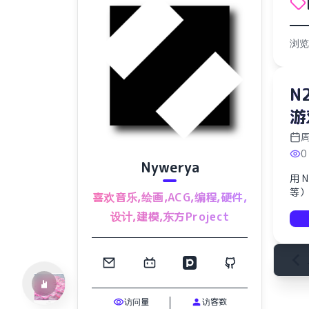
浏览
N
游
周
0
Nywerya
用 
Ref:rain
等）
喜欢音乐,绘画,ACG,编程,硬件,
Aimer
设计,建模,东方Project
访问量
访客数