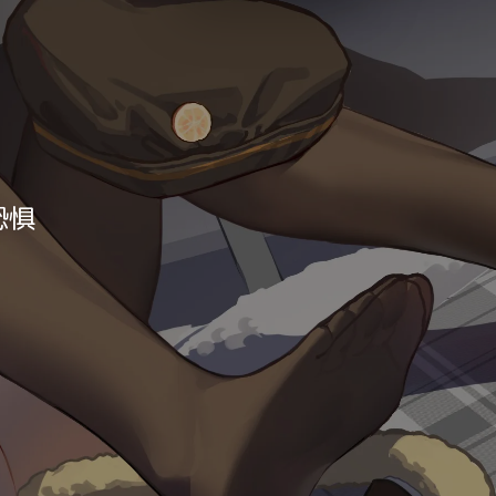
Luxury
Dracula
Cmyk
Autumn
Business
Acid
Lemonade
Night
Coffee
恐惧
Winter