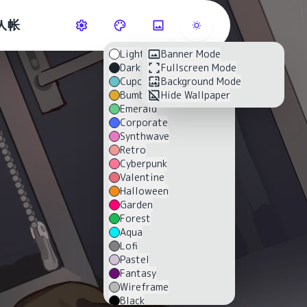
人帐
Light
Banner Mode
Dark
Fullscreen Mode
Cupcake
Background Mode
Bumblebee
Hide Wallpaper
Emerald
Corporate
Synthwave
Retro
Cyberpunk
Valentine
Halloween
Garden
Forest
Aqua
Lofi
Pastel
Fantasy
Wireframe
Black