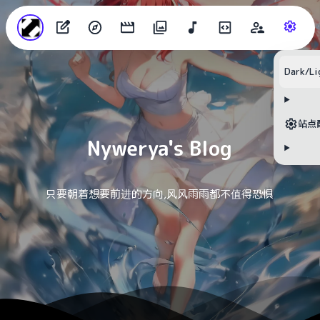
目录
Dark/Li
无可用标题
站点
Nywerya's Blog
只要朝着想要前进的方向,风风雨雨都不值得恐惧