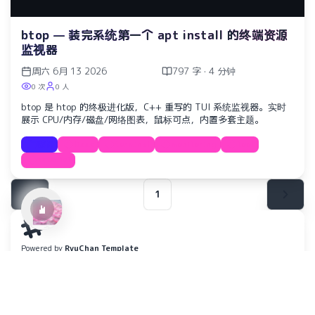
btop — 装完系统第一个 apt install 的终端资源
监视器
周六 6月 13 2026
797 字 · 4 分钟
0 次
0 人
btop 是 htop 的终极进化版，C++ 重写的 TUI 系统监视器。实时
Ref:rain
展示 CPU/内存/磁盘/网络图表，鼠标可点，内置多套主题。
Aimer
教程
linux
terminal
monitoring
tool
tutorial
1
Powered by
RyuChan Template
Copyright ©
Nywerya
2025–2026
All rights reserved
SOCIAL