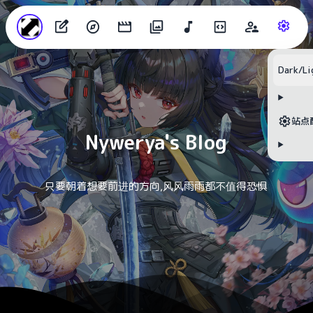
目录
Dark/Li
无可用标题
站点
Nywerya's Blog
只要朝着想要前进的方向,风风雨雨都不值得恐惧