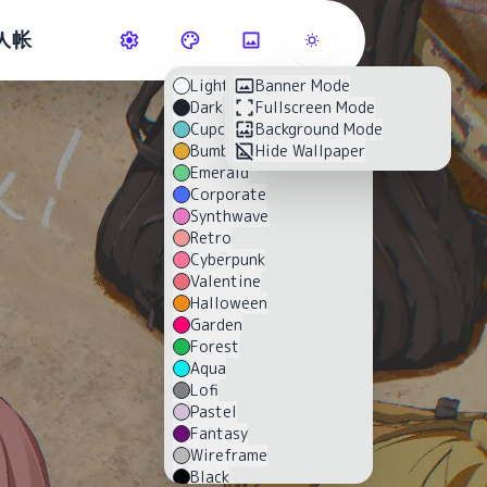
人帐
Light
Banner Mode
Dark
Fullscreen Mode
Cupcake
Background Mode
Bumblebee
Hide Wallpaper
Emerald
Corporate
Synthwave
Retro
Cyberpunk
Valentine
Halloween
Garden
Forest
Aqua
Lofi
Pastel
Fantasy
Wireframe
Black