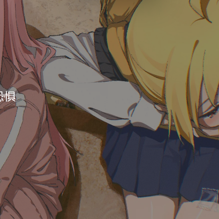
Luxury
Dracula
Cmyk
Autumn
Business
Acid
Lemonade
Night
Coffee
恐惧
Winter