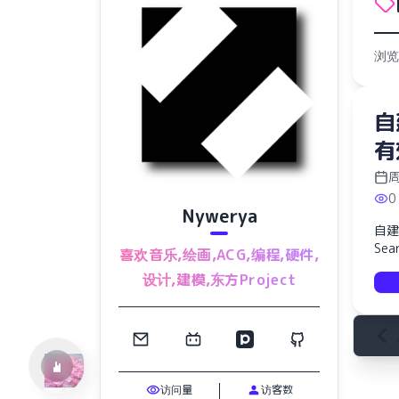
浏览
自
有
周
0
Nywerya
自建
Ref:rain
Sea
喜欢音乐,绘画,ACG,编程,硬件,
Aimer
设计,建模,东方Project
访问量
访客数